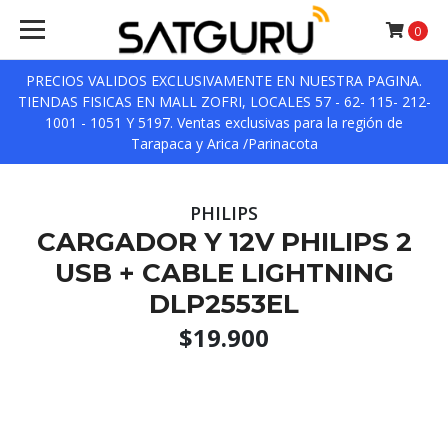
0
PRECIOS VALIDOS EXCLUSIVAMENTE EN NUESTRA PAGINA.
TIENDAS FISICAS EN MALL ZOFRI, LOCALES 57 - 62- 115- 212-
1001 - 1051 Y 5197. Ventas exclusivas para la región de
Tarapaca y Arica /Parinacota
PHILIPS
CARGADOR Y 12V PHILIPS 2
USB + CABLE LIGHTNING
DLP2553EL
$19.900