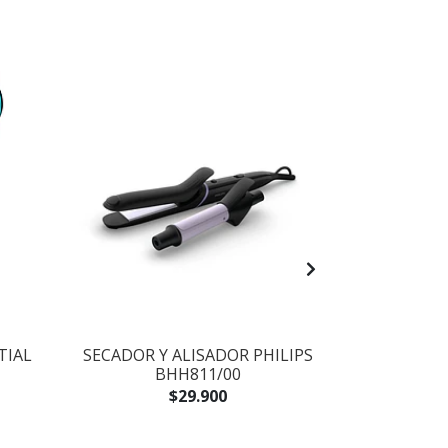
TIAL
SECADOR Y ALISADOR PHILIPS
ALIS
BHH811/00
STRAIG
B
$29.900