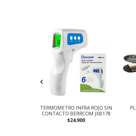
ED EDITION
TERMOMETRO INFRA ROJO SIN
PL
TAR PELO
CONTACTO BERRCOM JXB178
.900
$24.900