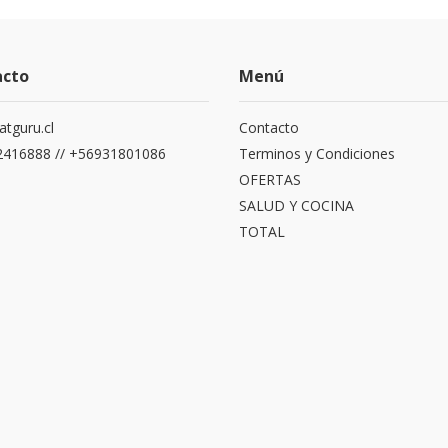
acto
Menú
atguru.cl
Contacto
416888 // +56931801086
Terminos y Condiciones
OFERTAS
SALUD Y COCINA
TOTAL