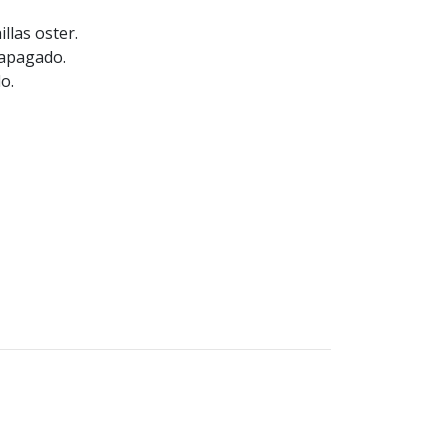
llas oster.
 apagado.
o.