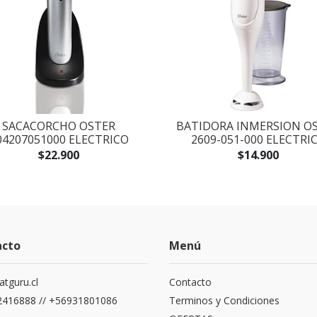
SACACORCHO OSTER
BATIDORA INMERSION O
04207051000 ELECTRICO
2609-051-000 ELECTRI
$22.900
$14.900
acto
Menú
atguru.cl
Contacto
416888 // +56931801086
Terminos y Condiciones