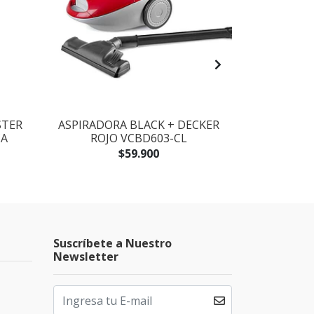
STER
ASPIRADORA BLACK + DECKER
BATIDORA -
CA
ROJO VCBD603-CL
DECKER B
$59.900
Suscríbete a Nuestro
Newsletter