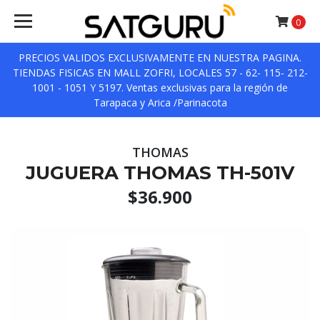
0
PRECIOS VALIDOS EXCLUSIVAMENTE EN NUESTRA PAGINA.
TIENDAS FISICAS EN MALL ZOFRI, LOCALES 57 - 62- 115- 212-
1001 - 1051 Y 5197. Ventas exclusivas para la región de
Tarapaca y Arica /Parinacota
THOMAS
JUGUERA THOMAS TH-501V
$36.900