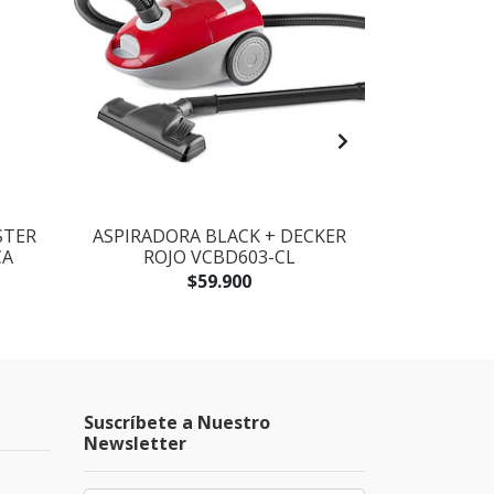
STER
ASPIRADORA BLACK + DECKER
BATIDORA -
CA
ROJO VCBD603-CL
DECKER B
$59.900
Suscríbete a Nuestro
Newsletter