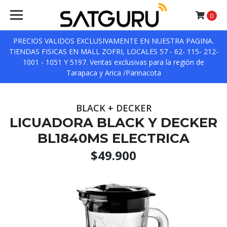
0
PRECIOS VALIDOS EXCLUSIVAMENTE EN NUESTRA PAGINA.
TIENDAS FISICAS EN MALL ZOFRI, LOCALES 57 - 62- 115- 212-
1001 - 1051 Y 5197. Ventas exclusivas para la región de
Tarapaca y Arica /Parinacota
BLACK + DECKER
LICUADORA BLACK Y DECKER
BL1840MS ELECTRICA
$49.900