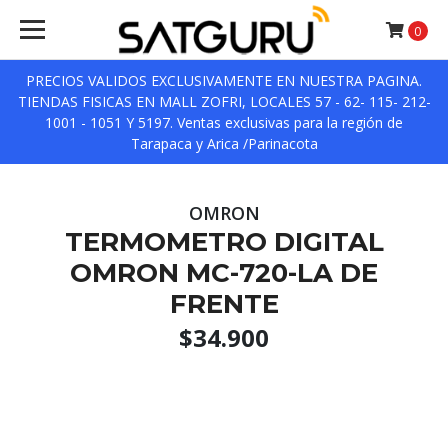
0
PRECIOS VALIDOS EXCLUSIVAMENTE EN NUESTRA PAGINA.
TIENDAS FISICAS EN MALL ZOFRI, LOCALES 57 - 62- 115- 212-
1001 - 1051 Y 5197. Ventas exclusivas para la región de
Tarapaca y Arica /Parinacota
OMRON
TERMOMETRO DIGITAL
OMRON MC-720-LA DE
FRENTE
$34.900