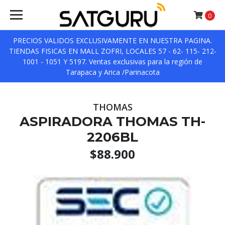
0
PRECIOS VALIDOS EXCLUSIVAMENTE EN NUESTRA PAGINA.
TIENDAS FISICAS EN MALL ZOFRI, LOCALES 57 - 62- 115- 212-
1001 - 1051 Y 5197. Ventas exclusivas para la región de
Tarapaca y Arica /Parinacota
THOMAS
ASPIRADORA THOMAS TH-
2206BL
$88.900