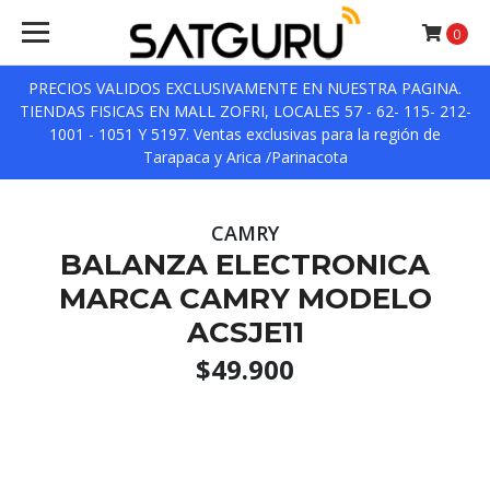
0
PRECIOS VALIDOS EXCLUSIVAMENTE EN NUESTRA PAGINA.
TIENDAS FISICAS EN MALL ZOFRI, LOCALES 57 - 62- 115- 212-
1001 - 1051 Y 5197. Ventas exclusivas para la región de
Tarapaca y Arica /Parinacota
CAMRY
BALANZA ELECTRONICA
MARCA CAMRY MODELO
ACSJE11
$49.900