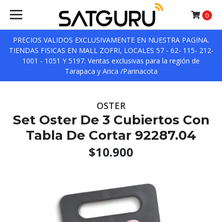
0
PRECIOS VALIDOS EXCLUSIVAMENTE EN NUESTRA PAGINA.
TIENDAS FISICAS EN MALL ZOFRI, LOCALES 57 - 62- 115- 212-
1001 - 1051 Y 5197. Ventas exclusivas para la región de
Tarapaca y Arica /Parinacota
OSTER
Set Oster De 3 Cubiertos Con
Tabla De Cortar 92287.04
$10.900