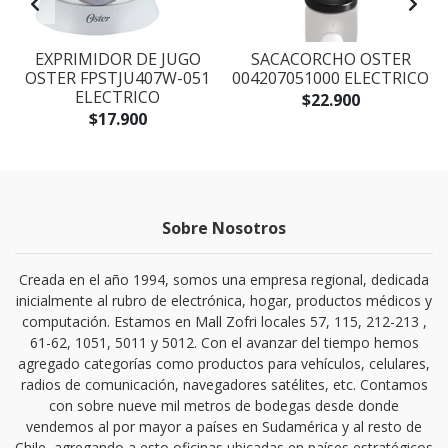
L
EXPRIMIDOR DE JUGO
SACACORCHO OSTER
F
OSTER FPSTJU407W-051
004207051000 ELECTRICO
ELECTRICO
$22.900
$17.900
Sobre Nosotros
Creada en el año 1994, somos una empresa regional, dedicada
inicialmente al rubro de electrónica, hogar, productos médicos y
computación. Estamos en Mall Zofri locales 57, 115, 212-213 ,
61-62, 1051, 5011 y 5012. Con el avanzar del tiempo hemos
agregado categorías como productos para vehículos, celulares,
radios de comunicación, navegadores satélites, etc. Contamos
con sobre nueve mil metros de bodegas desde donde
vendemos al por mayor a países en Sudamérica y al resto de
Chile, agregando a esto oficinas ubicadas en países estratégicos