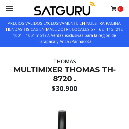
0
PRECIOS VALIDOS EXCLUSIVAMENTE EN NUESTRA PAGINA.
TIENDAS FISICAS EN MALL ZOFRI, LOCALES 57 - 62- 115- 212-
1001 - 1051 Y 5197. Ventas exclusivas para la región de
Tarapaca y Arica /Parinacota
THOMAS
MULTIMIXER THOMAS TH-
8720 .
$30.900